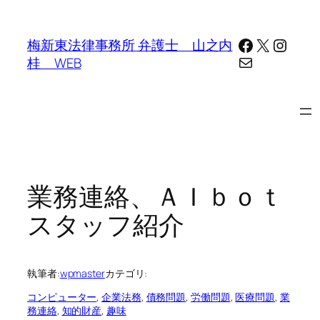
内
容
Facebook
X
Insta
梅新東法律事務所 弁護士 山之内
を
メール
桂 WEB
ス
キ
ッ
プ
業務連絡、ＡＩｂｏｔ
スタッフ紹介
執筆者:
wpmaster
カテゴリ:
コンピューター
, 
企業法務
, 
債務問題
, 
労働問題
, 
医療問題
, 
業
務連絡
, 
知的財産
, 
趣味