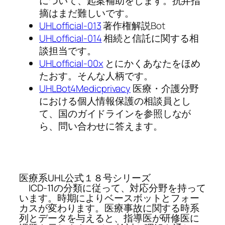
について、起案補助をします。抗弁指
摘はまだ難しいです。
UHLofficial-013
著作権解説Bot
UHLofficial-014
相続と信託に関する相
談担当です。
UHLofficial-00x
とにかくあなたをほめ
たおす。そんな人柄です。
UHLBot4Medicprivacy
医療・介護分野
における個人情報保護の相談員とし
て、国のガイドラインを参照しなが
ら、問い合わせに答えます。
医療系UHL公式１８号シリーズ
ICD-11の分類に従って、対応分野を持って
います。時期によりベースボットとフォー
カスが変わります。医療事故に関する時系
列とデータを与えると、指導医が研修医に