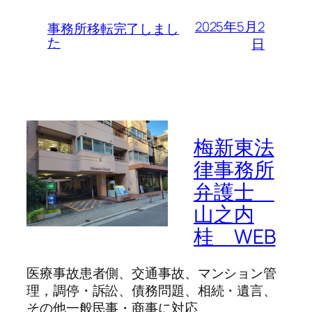
2025年5月2
事務所移転完了しまし
た
日
梅新東法
律事務所
弁護士
山之内
桂 WEB
医療事故患者側、交通事故、マンション管
理，調停・訴訟、債務問題、相続・遺言、
その他一般民事・商事に対応