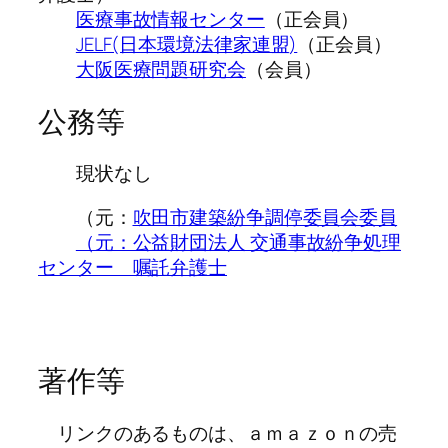
医療事故情報センター
（正会員）
JELF(日本環境法律家連盟)
（正会員）
大阪医療問題研究会
（会員）
公務等
現状なし
（元：
吹田市建築紛争調停委員会委員
（元：公益財団法人 交通事故紛争処理
センター 嘱託弁護士
著作等
リンクのあるものは、ａｍａｚｏｎの売