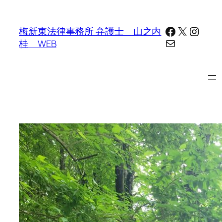
内
容
Facebook
X
Insta
梅新東法律事務所 弁護士 山之内
を
メール
桂 WEB
ス
キ
ッ
プ