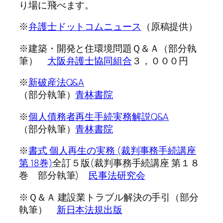
り場に飛べます。
※
弁護士ドットコムニュース
（原稿提供）
※建築・開発と住環境問題Ｑ＆Ａ（部分執
筆）
大阪弁護士協同組合
３，０００円
※
新破産法Q&A
（部分執筆）
青林書院
※
個人債務者再生手続実務解説Q&A
（部分執筆）
青林書院
※
書式 個人再生の実務 (裁判事務手続講座
第 18巻)
全訂５版(裁判事務手続講座 第１８
巻 部分執筆)
民事法研究会
※Ｑ＆Ａ 建設業トラブル解決の手引（部分
執筆）
新日本法規出版