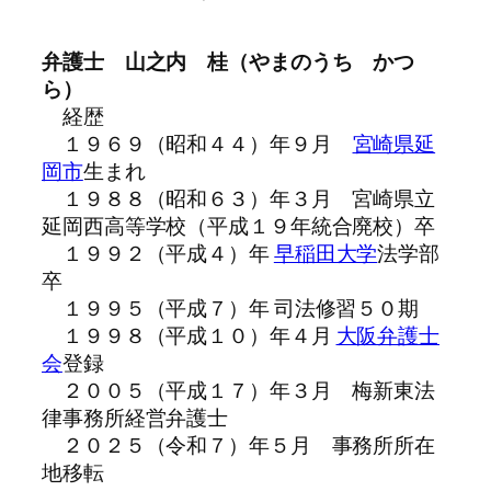
弁護士 山之内 桂（やまのうち かつ
ら）
経歴
１９６９（昭和４４）年９月
宮崎県
延
岡市
生まれ
１９８８（昭和６３）年３月 宮崎県立
延岡西高等学校（平成１９年統合廃校）卒
１９９２（平成４）年
早稲田大学
法学部
卒
１９９５（平成７）年 司法修習５０期
１９９８（平成１０）年４月
大阪弁護士
会
登録
２００５（平成１７）年３月 梅新東法
律事務所経営弁護士
２０２５（令和７）年５月 事務所所在
地移転