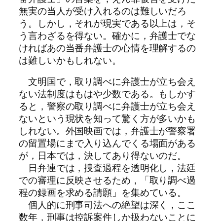
無実の当人が受け入れるのは難しいだろ
う。しかし，それが現実である以上は，そ
う言わざるを得ない。確かに，弁護士でな
ければあの当番弁護士の心情を理解するの
は難しいかもしれない。
文明国で，取り調べに弁護士が立ち会え
ない法制度はもはや少数である。もしかす
ると，警察の取り調べに弁護士が立ち会え
ないという現状を知って驚く方が多いかも
しれない。外国映画では，弁護士が警察署
の留置場にまで入り込んでくる場面がある
が，日本では，決してあり得ないのだ。
日弁連では，捜査過程を透明化し，法廷
での審理に反映させるため，「取り調べ過
程の録画を求める請願」を集めている。
個人的に刑事司法への絶望は深く，ここ
数年，刑事は控訴案件しか扱わないことに