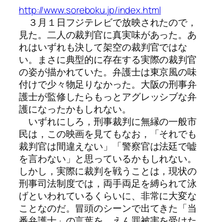
http://www.soreboku.jp/index.html
３月１日フジテレビで放映されたので，
見た。二人の裁判官に真実味があった。あ
れはいずれも決して架空の裁判官ではな
い。まさに典型的に存在する実際の裁判官
の姿が描かれていた。弁護士は東京風の味
付けで少々物足りなかった。大阪の刑事弁
護士が監修したらもっとアグレッシブな弁
護になったかもしれない。
いずれにしろ，刑事裁判に無縁の一般市
民は，この映画を見てもなお，「それでも
裁判官は間違えない」「警察官は法廷で嘘
を言わない」と思っているかもしれない。
しかし，実際に裁判を戦うことは，現状の
刑事司法制度では，両手両足を縛られて泳
げといわれているくらいに、非常に大変な
ことなのだ。冒頭のシーンで出てきた「当
番弁護士」の言葉を，えん罪被害を受けた