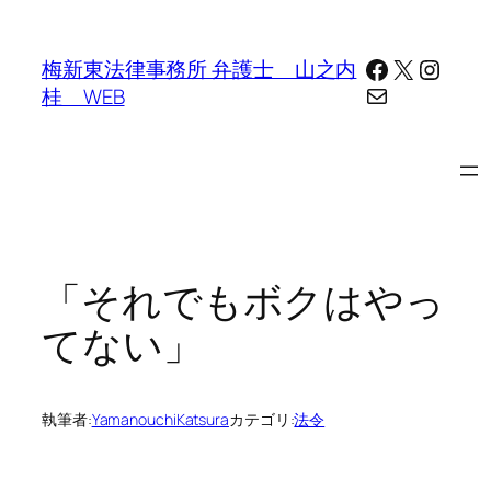
内
容
Facebook
X
Insta
梅新東法律事務所 弁護士 山之内
を
メール
桂 WEB
ス
キ
ッ
プ
「それでもボクはやっ
てない」
執筆者:
YamanouchiKatsura
カテゴリ:
法令