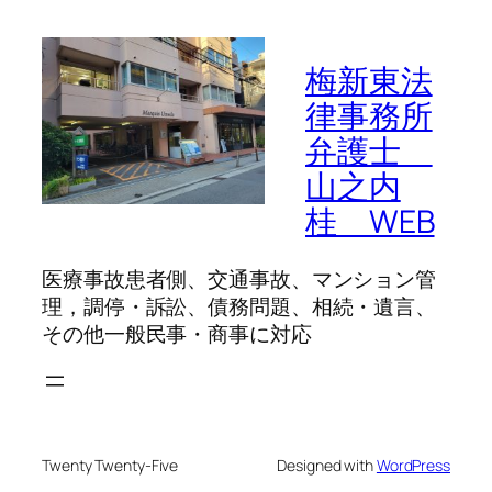
梅新東法
律事務所
弁護士
山之内
桂 WEB
医療事故患者側、交通事故、マンション管
理，調停・訴訟、債務問題、相続・遺言、
その他一般民事・商事に対応
Twenty Twenty-Five
Designed with
WordPress