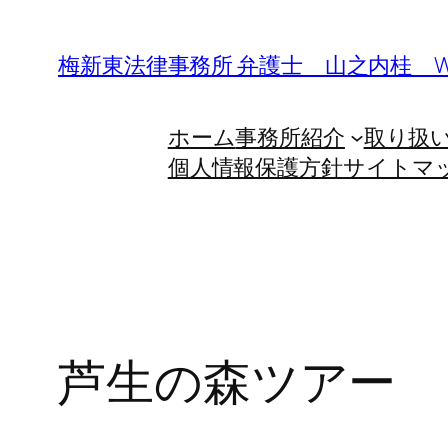
内
容
梅新東法律事務所 弁護士 山之内桂 W
を
ス
ホーム
事務所紹介
取り扱
キ
個人情報保護方針
サイトマ
ッ
プ
芦生の森ツアー