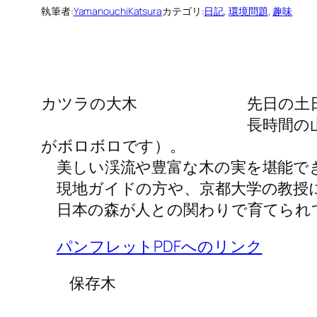
執筆者:
YamanouchiKatsura
カテゴリ:
日記
, 
環境問題
, 
趣味
カツラの大木
先日の土日
長時間の山
がボロボロです）。
美しい渓流や豊富な木の実を堪能で
現地ガイドの方や、京都大学の教授
日本の森が人との関わりで育てられ
パンフレットPDFへのリンク
保存木