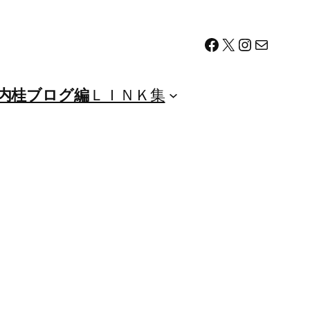
Facebook
X
Instagram
メール
内桂ブログ編
ＬＩＮＫ集