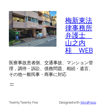
梅新東法
律事務所
弁護士
山之内
桂 WEB
医療事故患者側、交通事故、マンション管
理，調停・訴訟、債務問題、相続・遺言、
その他一般民事・商事に対応
Twenty Twenty-Five
Designed with
WordPress