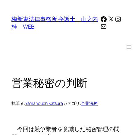
内
容
Facebook
X
Insta
梅新東法律事務所 弁護士 山之内
を
メール
桂 WEB
ス
キ
ッ
プ
営業秘密の判断
執筆者:
YamanouchiKatsura
カテゴリ:
企業法務
今回は競争業者を意識した秘密管理の問