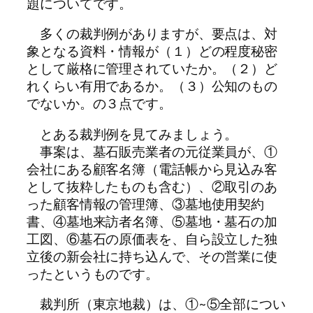
題についてです。
多くの裁判例がありますが、要点は、対
象となる資料・情報が（１）どの程度秘密
として厳格に管理されていたか。（２）ど
れくらい有用であるか。（３）公知のもの
でないか。の３点です。
とある裁判例を見てみましょう。
事案は、墓石販売業者の元従業員が、①
会社にある顧客名簿（電話帳から見込み客
として抜粋したものも含む）、②取引のあ
った顧客情報の管理簿、③墓地使用契約
書、④墓地来訪者名簿、⑤墓地・墓石の加
工図、⑥墓石の原価表を、自ら設立した独
立後の新会社に持ち込んで、その営業に使
ったというものです。
裁判所（東京地裁）は、①~⑤全部につい