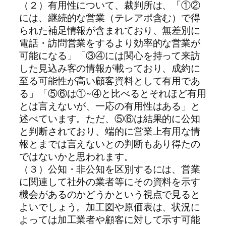
（２）有用性について、裁判所は、「①②
には、継続的な営業（テレアポ含む）で得
られた補足情報が含まれており、無差別に
電話・訪問営業をするより効率的な営業が
可能になる」「③④には関心を持って来訪
した見込み客の情報が載っており、成約に
至る可能性が高い顧客資料として有用であ
る」「⑤⑥は①~④と比べるとそれほど有用
とは言えないが、一応の有用性はある」と
述べています。ただ、⑤⑥は結果的に公知
と判断されており、端的に営業上有用な情
報とまでは言えないとの判断もあり得たの
ではないかと思われます。
（３）公知・非公知を区別するには、営業
に関連して社外の業者等にその資料を示す
機会があるのかどうかという視点で見ると
よいでしょう。加工図や原価表は、状況に
よっては加工業者や顧客に対して示す可能