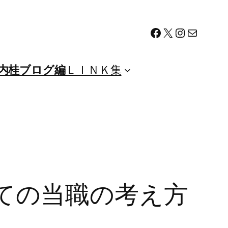
Facebook
X
Instagram
メール
内桂ブログ編
ＬＩＮＫ集
ての当職の考え方