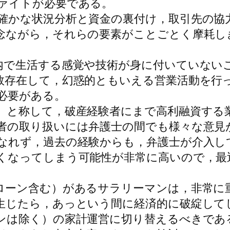
ァイトが必要である。
かな状況分析と資金の裏付け，取引先の協
念ながら，それらの要素がことごとく摩耗し
で生活する感覚や技術が身に付いていない
数存在して，幻惑的ともいえる営業活動を行
必要がある。
と称して，破産経験者にまで高利融資する
者の取り扱いには弁護士の間でも様々な意見
なれず，過去の経験からも，弁護士が介入し
くなってしまう可能性が非常に高いので，最
ーン含む）があるサラリーマンは，非常に
生じたら，あっという間に経済的に破綻して
ンは除く）の家計運営に切り替えるべきであ