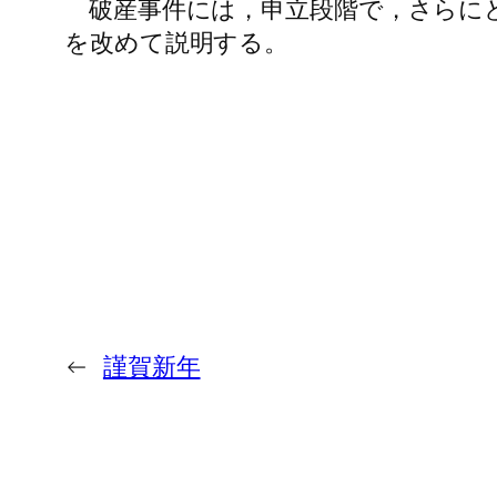
破産事件には，申立段階で，さらにど
を改めて説明する。
←
謹賀新年