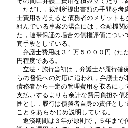
その間に弁護士費用を積み立てたり，
ただし，裁判所提出書類の手間を考慮
士費用を考えると債務者のメリットも
組んでいる事案の場合には，金融機関
た，連帯保証の場合の債権評価につい
套手段としている。
弁護士費用は３１万５０００円（ただ
円程度である。
立法・施行当初は，弁護士が履行確保
らの督促への対応に追われ，弁護士が
債務者から一定の管理費用を取るにし
支払いするよりも余計な費用負担を債
囲とし，履行は債務者自身の責任とし
ことをあらかじめ説明している。
返済期間は３年が原則で，５年まで伸