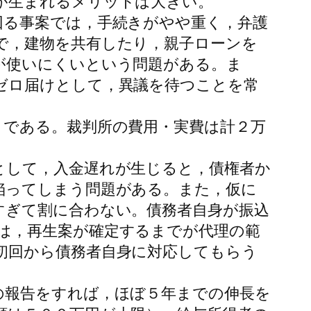
が生まれるメリットは大きい。
回る事案では，手続きがやや重く，弁護
で，建物を共有したり，親子ローンを
が使いにくいという問題がある。ま
ゼロ届けとして，異議を待つことを常
である。裁判所の費用・実費は計２万
として，入金遅れが生じると，債権者か
陥ってしまう問題がある。また，仮に
すぎて割に合わない。債務者自身が振込
は，再生案が確定するまでが代理の範
初回から債務者自身に対応してもらう
の報告をすれば，ほぼ５年までの伸長を