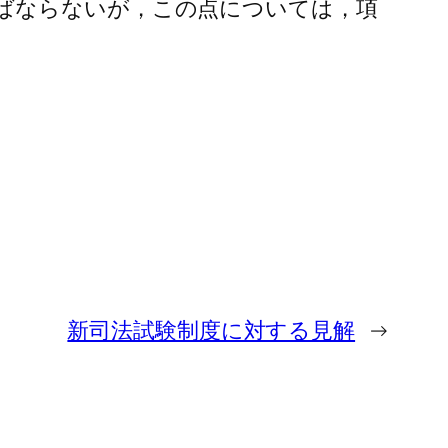
ばならないが，この点については，項
新司法試験制度に対する見解
→