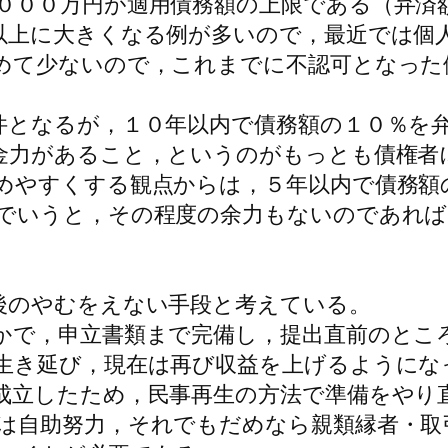
０００万円が適用債務額の上限である（弁済
以上に大きくなる例が多いので，最近では個
めて少ないので，これまでに不認可となった
となるが，１０年以内で債務額の１０％を
金力があること，というのがもっとも債権者
めやすくする観点からは，５年以内で債務額
でいうと，その程度の余力もないのであれば
後のやむをえない手段と考えている。
で，申立書類まで完備し，提出直前のとこ
生き延び，現在は再び収益を上げるようにな
成立したため，民事再生の方法で準備をやり
は自助努力，それでもだめなら親類縁者・取