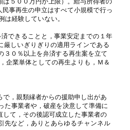
額は５００万円が上限）。給与所得者の
人民事再生の申立はすべて小規模で行っ
例は経験していない。
弁済できることと，事業安定までの１年
に厳しいぎりぎりの適用ラインである
の３０％以上を弁済する再生案を立て
，企業単体としての再生よりも，Ｍ＆
ろで，親類縁者からの援助申し出があ
った事業者や，破産を決意して準備に
直して，その後認可成立した事業者の
引先など，ありとあらゆるチャンネル