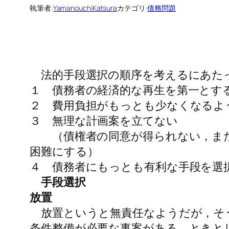
執筆者:
YamanouchiKatsura
カテゴリ:
債務問題
法的手段選択の順序を考えるにあた
１ 債務者の経済的な再生を第一とす
２ 費用負担がもっとも少なくなるよ
３ 無理な計画案を立てない
（債権者の同意が得られない，また
困難にする）
４ 債務者にもっとも有利な手段を選
手段選択
放置
放置というと無責任なようだが，そう
条件整備が必要な事案がある。ときと