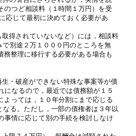
そのつど相談料（１時間１万円）を受
に応じて最初に決めておく必要があ
も取得されていないなど）には，相談料
みで別途２万１０００円のところを無
債務整理に移行する必要がある場合も
再生・破産ができない特殊な事案等が債
れになるので，最近では債務額が１５
によっては，１０年分割にまで応じる
となる。ただし，一部の債権者は３年以
の事情に応じて別の手続を検討しなけ