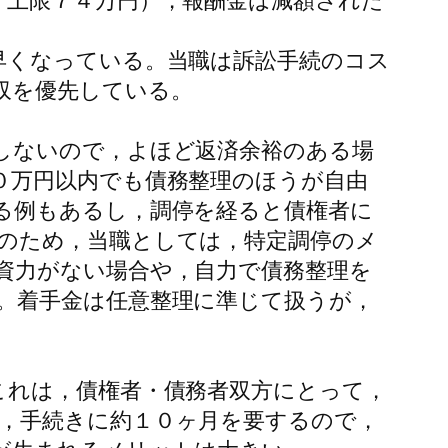
上限７４万円），報酬金は減額された
早くなっている。当職は訴訟手続のコス
収を優先している。
しないので，よほど返済余裕のある場
０万円以内でも債務整理のほうが自由
る例もあるし，調停を経ると債権者に
のため，当職としては，特定調停のメ
資力がない場合や，自力で債務整理を
。着手金は任意整理に準じて扱うが，
これは，債権者・債務者双方にとって，
，手続きに約１０ヶ月を要するので，