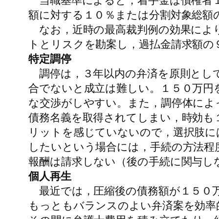
当職基準によると，着手金は債権者１
額に対する１０％または分割対象総額
なお，近時の最高裁判例の効果により
トとリスクを勘案し，過払金請求額の
特定調停
調停は，３年以内の弁済を原則として
合でないと成立は難しい。１５０万円
な交渉がしやすい。また，調停体によ
債務名義を取得されてしまい，時効も
リットを感じていないので，選択肢に
したいという場合には，手続の方法程
報酬は請求しない（後の手続に関与し
個人再生
最近では，圧縮後の債務額が１５０万
もっともバランスのよい弁済案を効率