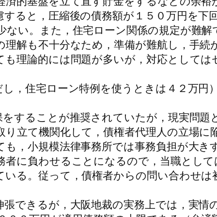
経済的基盤を立て直す貯金をするなどの余裕
すると，圧縮後の債務額が１５０万円を下
少ない。また，住宅ローン関係の規定が難解
の理解も不十分なため，準備が難航し，手続
ても理論的には問題が多いが，対応としては
し，住宅ローン特例を使うときは４２万円）
をすることが推奨されていたが，現実問題
取り立て機関化して，債権者代理人の立場に
ても，小規模法律事務所では事務負担が大き
務者に負わせることになるので，当職として
ている。従って，債権者からの問い合わせは
張できるが，大阪地裁の実務上では，実情