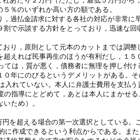
社あたり２万円（ただし，最低５万円から，
の５％のいずれか高い方の額である。
，過払金請求に対する各社の対応が非常に
９割で示談する方針をとっており，迅速な回
おり，原則として元本のカットまでは調整
を超えれば民事再生のほうが有利だし，１５
っては，質が悪く，債務者に無理を押し付け
１０年にのびるというデメリットがある。そ
は入れていない。本人に弁護士費用を支払う
度の指導にとどめて，あとは本人にまかせる
ないため）。
円を超える場合の第一次選択としている。
的に作成できるという利点からである。また