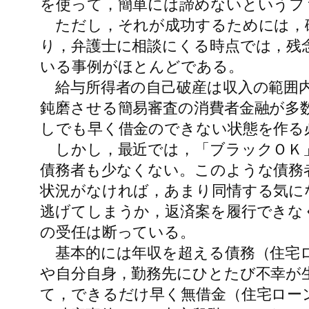
を使って，簡単には諦めないというフ
ただし，それが成功するためには，確
り，弁護士に相談にくる時点では，残
いる事例がほとんどである。
給与所得者の自己破産は収入の範囲内
鈍磨させる簡易審査の消費者金融が多
しでも早く借金のできない状態を作る
しかし，最近では，「ブラックＯＫ」
債務者も少なくない。このような債務
状況がなければ，あまり同情する気に
逃げてしまうか，返済案を履行できな
の受任は断っている。
基本的には年収を超える債務（住宅ロ
や自分自身，勤務先にひとたび不幸が
て，できるだけ早く無借金（住宅ロー