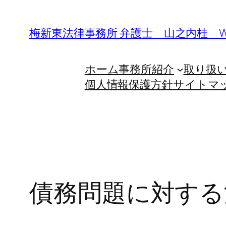
内
容
梅新東法律事務所 弁護士 山之内桂 W
を
ス
ホーム
事務所紹介
取り扱
キ
個人情報保護方針
サイトマ
ッ
プ
債務問題に対する