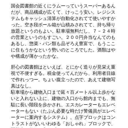
国会図書館の近くにラムーっていうスーパーあるん
だが、商品構成が広くて、けっこう安い。レジシス
テムもキャッシュ清算が自動化されてて使いやすか
った。空き段ボール箱が山積みされてて、持ち帰り
放題というのもよい。駐車場無料だし、７－２４時
の営業というのもすごい。２００円弁当なんてのも
あるし、惣菜・パン類も品ぞろえ豊富で、もうここ
に住もうかなという勢いのところでした。酒類はや
や構成が薄かったかな。
肝心の図書館はといえば、とにかく造りが見栄え重
視で不便すぎる。税金使ってんだから、利用者目線
で作れっつー。ちょい腹立ったので、あえて建物写
真はなし。
駐車場から建物入口まで延々百メートル以上歩かな
いと入れない上に、建物の入口から館内までも、無
駄に長い階段を歩かされ、エスカレーターもエレベ
ーターもない（たぶん必要な時だけ警備員がエレベ
ーターに案内するシステム）。点字ブロックはコン
トラストがないいわゆる「おしゃれ」ブロックで、