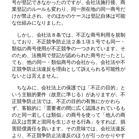
号が登記できなかったのですが、会社法施行後、商
業登記のルールも変わり、同一所在地の同一商号だ
けが禁止され、そのほかのケースは登記自体は可能
な仕組みになりました。
しかし、会社法８条では、不正な商号利用を規制
しており、不正競争防止法２条１項１号でも同一・
類似の商号使用が不正競争の一つされています。そ
のため、法務局で登記が認められた商号だったとし
ても、他の同一・類似商号の会社から、会社法や不
正競争防止法違反を理由として訴えられる可能性が
ないとは言えません。
ちなみに、会社法上の保護では「不正の目的」と
いう主観的要件（故意に準じる）がありますが、不
正競争防止法では、不正の目的の有無にかかわら
ず、客観的に「需要者の間に広く認識されているも
のと同一若しくは類似」の商号を使って「他人の商
品又は営業と混同を生じさせる行為」をすれば、損
害賠償責任を負います。その意味では、会社法違反
より、不正競争防止法違反のほうが引っかかりやす