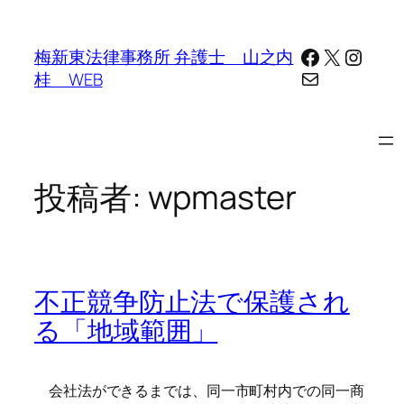
内
容
Facebook
X
Insta
梅新東法律事務所 弁護士 山之内
を
メール
桂 WEB
ス
キ
ッ
プ
投稿者:
wpmaster
不正競争防止法で保護され
る「地域範囲」
会社法ができるまでは、同一市町村内での同一商