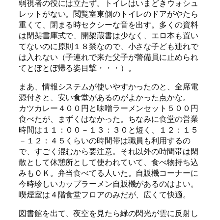
弱視者の役には立たず。トイレはいまどきウォシュ
レットがない。閲覧室東側のトイレのドアがやたら
重くて、閉まる時セクシーな音を出す。多くの資料
は閉架書庫式で、開架蔵書は少なく、エロ本も置い
てないのに原則１８禁なので、小さな子ども連れで
は入れない（子連れで来た父子が警備員に止められ
てとぼとぼ帰る姿目撃・・・）。
まあ、情報システムが使いやすかったのと、全席電
源付きと、安い食堂があるのがよかった点かな。
カツカレー４００円と味噌ラーメンセット５００円
食べたが、まずくはなかった。ちなみに食堂の営業
時間は１１：００－１３：３０と短く、１２：１５
－１２：４５くらいの時間帯は職員も利用するの
で、すごく混むから要注意。それ以外の時間帯は閑
散として休憩所として使われていて、食べ物持ち込
みもＯＫ。弁当食べてる人いた。自販機コーナーに
今時珍しいカップラーメン自販機があるのはよい。
喫煙室は４階食堂フロアのみだが、広くて快適。
図書館を出て、夜空を見たら緑の閃光が雲に反射し