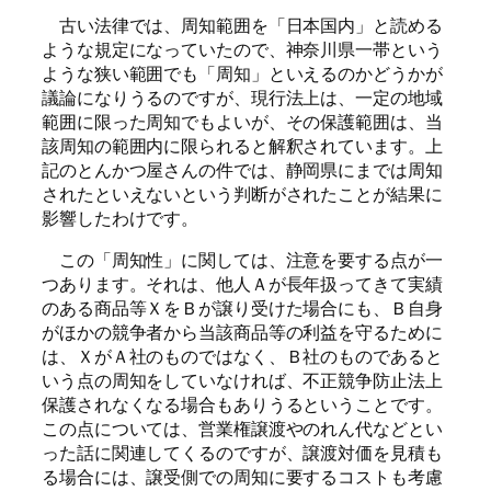
古い法律では、周知範囲を「日本国内」と読める
ような規定になっていたので、神奈川県一帯という
ような狭い範囲でも「周知」といえるのかどうかが
議論になりうるのですが、現行法上は、一定の地域
範囲に限った周知でもよいが、その保護範囲は、当
該周知の範囲内に限られると解釈されています。上
記のとんかつ屋さんの件では、静岡県にまでは周知
されたといえないという判断がされたことが結果に
影響したわけです。
この「周知性」に関しては、注意を要する点が一
つあります。それは、他人Ａが長年扱ってきて実績
のある商品等ＸをＢが譲り受けた場合にも、Ｂ自身
がほかの競争者から当該商品等の利益を守るために
は、ＸがＡ社のものではなく、Ｂ社のものであると
いう点の周知をしていなければ、不正競争防止法上
保護されなくなる場合もありうるということです。
この点については、営業権譲渡やのれん代などとい
った話に関連してくるのですが、譲渡対価を見積も
る場合には、譲受側での周知に要するコストも考慮