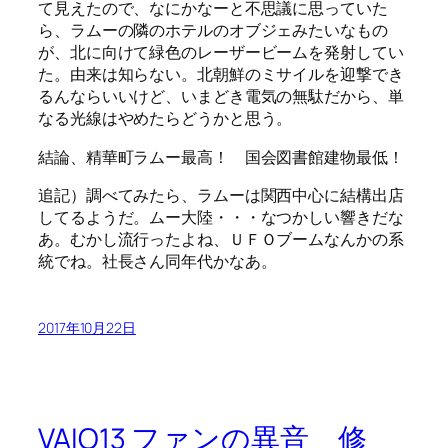
て見えたので、なにかなーと不思議に思っていた
ら、ラムーの隣のホテルのオブジェみたいなもの
が、北に向けて緑色のレーザービームを発射してい
た。由来は知らない。北朝鮮のミサイルを迎撃でき
るんならいいけど、いまどき電気の無駄だから、単
なる光線はやめたらどうかと思う。
結論、精華町ラムー最高！ 国会図書館建物最低！
追記）調べてみたら、ラムーは関西中心に結構出店
してるようだ。ムー大陸・・・なつかしい響きだな
あ。むかし流行ったよね、ＵＦＯブームなんかの系
統でね。社長さん同年代かなあ。
2017年10月22日
VAIO13 ファンの異音 修