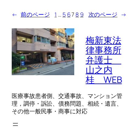
←
前のページ
1
…
5
6
7
8
9
次のページ
→
梅新東法
律事務所
弁護士
山之内
桂 WEB
医療事故患者側、交通事故、マンション管
理，調停・訴訟、債務問題、相続・遺言、
その他一般民事・商事に対応