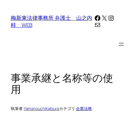
内
容
Facebook
X
Insta
梅新東法律事務所 弁護士 山之内
を
メール
桂 WEB
ス
キ
ッ
プ
事業承継と名称等の使
用
執筆者:
YamanouchiKatsura
カテゴリ:
企業法務