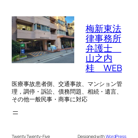
梅新東法
律事務所
弁護士
山之内
桂 WEB
医療事故患者側、交通事故、マンション管
理，調停・訴訟、債務問題、相続・遺言、
その他一般民事・商事に対応
Twenty Twenty-Five
Designed with
WordPress